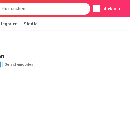
Unbekannt
tegorien
Städte
nn
Gutscheincodes