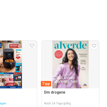
Tipp
Dm drogerie
Tagen
Noch 24 Tage gültig