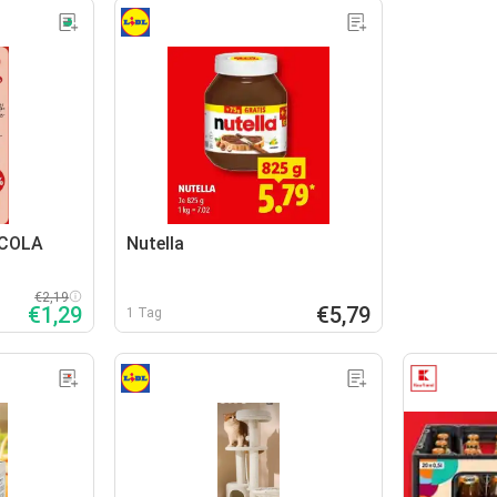
-COLA
Nutella
€2,19
€1,29
€5,79
1 Tag