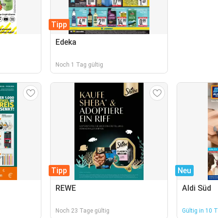
Tipp
Edeka
Noch 1 Tag gültig
Tipp
Neu
REWE
Aldi Süd
Noch 23 Tage gültig
Gültig in 10 