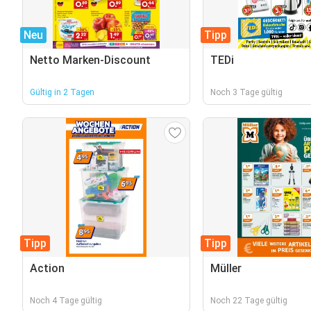
Neu
Tipp
Netto Marken-Discount
TEDi
Gültig in 2 Tagen
Noch 3 Tage gültig
Tipp
Tipp
Action
Müller
Noch 4 Tage gültig
Noch 22 Tage gültig