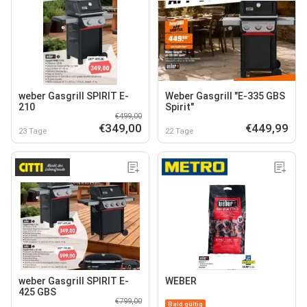
weber Gasgrill SPIRIT E-
Weber Gasgrill "E-335 GBS
210
Spirit"
€499,00
€349,00
€449,99
23 Tage
22 Tage
weber Gasgrill SPIRIT E-
WEBER
425 GBS
€799,00
Bald gültig