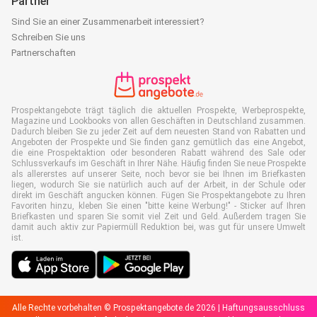
Partner
Sind Sie an einer Zusammenarbeit interessiert?
Schreiben Sie uns
Partnerschaften
Prospektangebote trägt täglich die aktuellen Prospekte, Werbeprospekte,
Magazine und Lookbooks von allen Geschäften in Deutschland zusammen.
Dadurch bleiben Sie zu jeder Zeit auf dem neuesten Stand von Rabatten und
Angeboten der Prospekte und Sie finden ganz gemütlich das eine Angebot,
die eine Prospektaktion oder besonderen Rabatt während des Sale oder
Schlussverkaufs im Geschäft in Ihrer Nähe. Häufig finden Sie neue Prospekte
als allererstes auf unserer Seite, noch bevor sie bei Ihnen im Briefkasten
liegen, wodurch Sie sie natürlich auch auf der Arbeit, in der Schule oder
direkt im Geschäft angucken können. Fügen Sie Prospektangebote zu Ihren
Favoriten hinzu, kleben Sie einen "bitte keine Werbung!" - Sticker auf Ihren
Briefkasten und sparen Sie somit viel Zeit und Geld. Außerdem tragen Sie
damit auch aktiv zur Papiermüll Reduktion bei, was gut für unsere Umwelt
ist.
Alle Rechte vorbehalten © Prospektangebote.de 2026 |
Haftungsausschluss