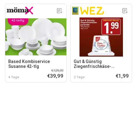
Based Kombiservice
Gut & Günstig
Susanne 42-tlg
Ziegenfrischkäse-
€129,00
pyramide
€39,99
€1,99
4 Tage
2 Tage