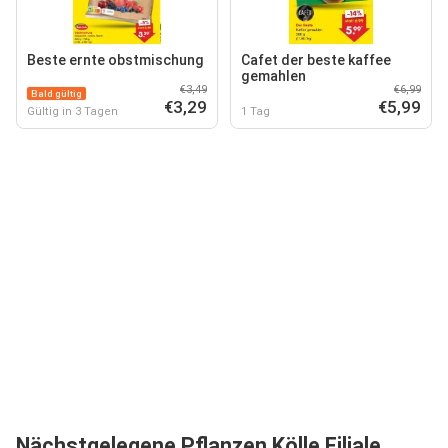
Beste ernte obstmischung
Cafet der beste kaffee
gemahlen
€3,49
€6,99
Bald gültig
€3,29
€5,99
Gültig in 3 Tagen
1 Tag
Nächstgelegene Pflanzen Kölle Filiale