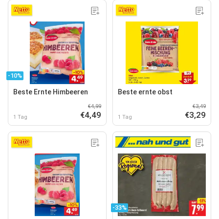
-10%
Beste Ernte Himbeeren
Beste ernte obst
€4,99
€3,49
€4,49
€3,29
1 Tag
1 Tag
-33%