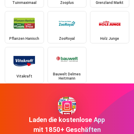
Tuinmaximaal
Zooplus
Grenzland Markt
Pflanzen Hanisch
ZooRoyal
Holz Junge
Bauwelt Delmes
Vitakraft
Heitmann
Laden die kostenlose App
mit 1850+ Geschäften