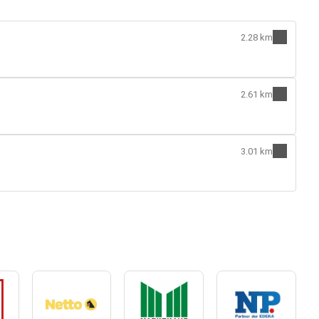
2.28 km
2.61 km
3.01 km