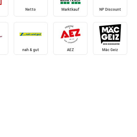
Netto
Marktkauf
NP Discount
nah & gut
AEZ
Mäc Geiz