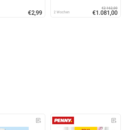
€2.162,00
€2,99
€1.081,00
2 Wochen