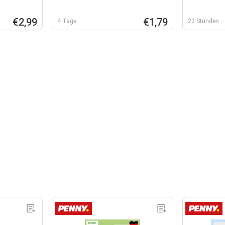
€2,99
€1,79
4 Tage
23 Stunden