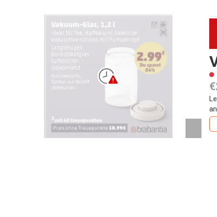
V
€
Le
an