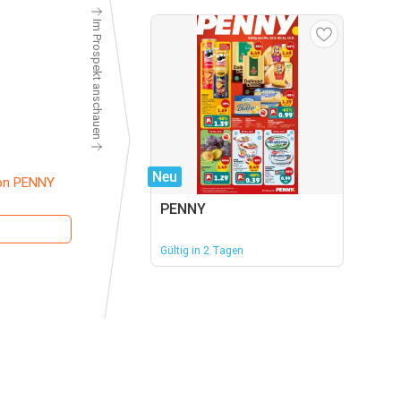
Im Prospekt anschauen
Neu
on PENNY
PENNY
Gültig in 2 Tagen