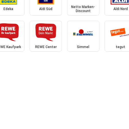
Netto Marken-
Edeka
Aldi Süd
Aldi Nord
Discount
WE Kaufpark
REWE Center
Simmel
tegut