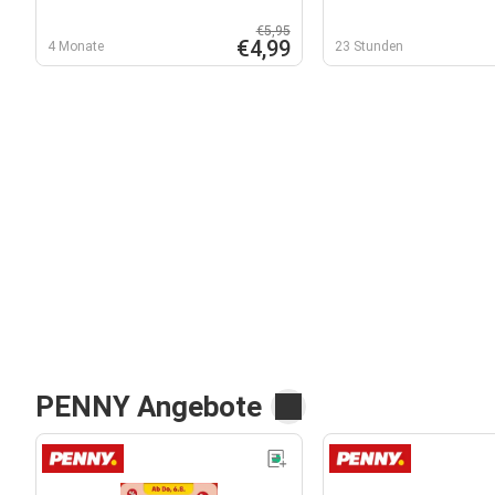
€5,95
€4,99
4 Monate
23 Stunden
PENNY Angebote