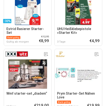
-30%
Estrid Rasierer Starter-
UHU Heißklebepistole
Set
»Starter Kit«
€12,95
Bald gültig
€8,99
€4,99
Gültig ab morgen
3 Tage
Wmf starter-set „diadem“
Prym Starter-Set Nähen
Love
Bald gültig
€219,00
€19,99