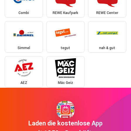
Combi
REWE Kaufpark
REWE Center
Simmel
tegut
nah & gut
AEZ
Mäc Geiz
Laden die kostenlose App