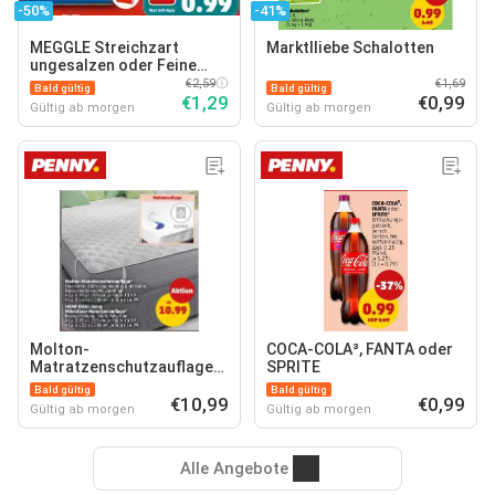
-50%
-41%
MEGGLE Streichzart
Marktlliebe Schalotten
ungesalzen oder Feine
Butter
€2,59
€1,69
Bald gültig
Bald gültig
€1,29
€0,99
Gültig ab morgen
Gültig ab morgen
Molton-
COCA-COLA³, FANTA oder
Matratzenschutzauflage*
SPRITE
HOME IDEAS Living
Bald gültig
Bald gültig
Mikrofaser-
€10,99
€0,99
Gültig ab morgen
Gültig ab morgen
Matratzenauflage*
Alle Angebote