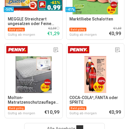
-50%
-41%
MEGGLE Streichzart
Marktlliebe Schalotten
ungesalzen oder Feine
Butter
€2,59
€1,69
Bald gültig
Bald gültig
€1,29
€0,99
Gültig ab morgen
Gültig ab morgen
Molton-
COCA-COLA³, FANTA oder
Matratzenschutzauflage*
SPRITE
HOME IDEAS Living
Bald gültig
Bald gültig
Mikrofaser-
€10,99
€0,99
Gültig ab morgen
Gültig ab morgen
Matratzenauflage*
Alle Angebote