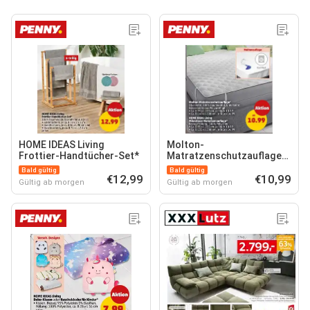
HOME IDEAS Living
Molton-
Frottier-Handtücher-Set*
Matratzenschutzauflage*
HOME IDEAS Living
Bald gültig
Bald gültig
€12,99
Mikrofaser-
€10,99
Gültig ab morgen
Gültig ab morgen
Matratzenauflage*