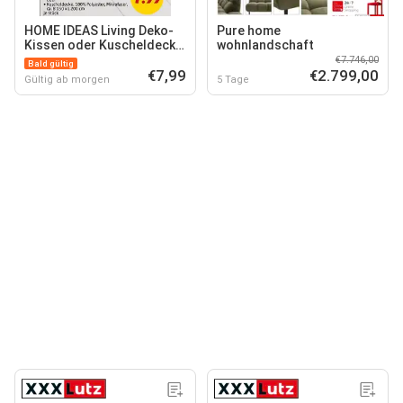
HOME IDEAS Living Deko-
Pure home
Kissen oder Kuscheldecke
wohnlandschaft
für Kinder*
€7.746,00
Bald gültig
€7,99
€2.799,00
Gültig ab morgen
5 Tage