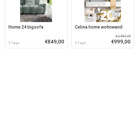
Home 24 bigsofa
Celina home wohnwand
€2.984,00
€849,00
€999,00
5 Tage
5 Tage