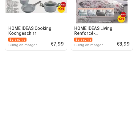
HOME IDEAS Cooking
HOME IDEAS Living
Kochgeschirr
Renforcé-
Wendebettwäsche-
Bald gültig
Bald gültig
€7,99
Garnitur
€3,99
Gültig ab morgen
Gültig ab morgen