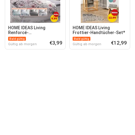
HOME IDEAS Living
HOME IDEAS Living
Renforcé-
Frottier-Handtücher-Set*
Wendebettwäsche-
Bald gültig
Bald gültig
Garnitur
€3,99
€12,99
Gültig ab morgen
Gültig ab morgen