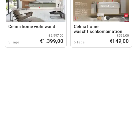
Celina home wohnwand
Celina home
waschtischkombination
€3.997,00
€353,00
€1.399,00
€149,00
5 Tage
5 Tage