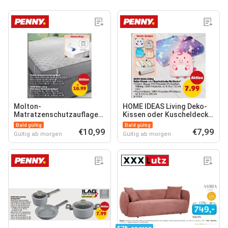
Molton-
HOME IDEAS Living Deko-
Matratzenschutzauflage*
Kissen oder Kuscheldecke
HOME IDEAS Living
für Kinder*
Bald gültig
Bald gültig
Mikrofaser-
€10,99
€7,99
Gültig ab morgen
Gültig ab morgen
Matratzenauflage*