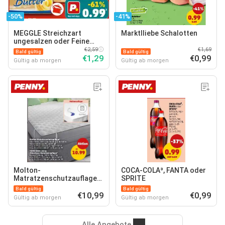
-50%
-41%
MEGGLE Streichzart
Marktlliebe Schalotten
ungesalzen oder Feine
Butter
€2,59
€1,69
Bald gültig
Bald gültig
€1,29
€0,99
Gültig ab morgen
Gültig ab morgen
Molton-
COCA-COLA³, FANTA oder
Matratzenschutzauflage*
SPRITE
HOME IDEAS Living
Bald gültig
Bald gültig
Mikrofaser-
€10,99
€0,99
Gültig ab morgen
Gültig ab morgen
Matratzenauflage*
Alle Angebote