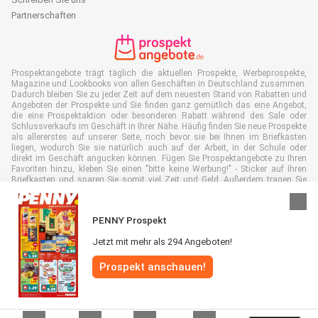
Partnerschaften
Prospektangebote trägt täglich die aktuellen Prospekte, Werbeprospekte,
Magazine und Lookbooks von allen Geschäften in Deutschland zusammen.
Dadurch bleiben Sie zu jeder Zeit auf dem neuesten Stand von Rabatten und
Angeboten der Prospekte und Sie finden ganz gemütlich das eine Angebot,
die eine Prospektaktion oder besonderen Rabatt während des Sale oder
Schlussverkaufs im Geschäft in Ihrer Nähe. Häufig finden Sie neue Prospekte
als allererstes auf unserer Seite, noch bevor sie bei Ihnen im Briefkasten
liegen, wodurch Sie sie natürlich auch auf der Arbeit, in der Schule oder
direkt im Geschäft angucken können. Fügen Sie Prospektangebote zu Ihren
Favoriten hinzu, kleben Sie einen "bitte keine Werbung!" - Sticker auf Ihren
Briefkasten und sparen Sie somit viel Zeit und Geld. Außerdem tragen Sie
damit auch aktiv zur Papiermüll Reduktion bei, was gut für unsere Umwelt
ist.
PENNY Prospekt
Jetzt mit mehr als 294 Angeboten!
Prospekt anschauen!
Alle Rechte vorbehalten © Prospektangebote.de 2026 |
Haftungsausschluss
|
Allgemeine Geschäftsbedingungen
|
Datenschutzerklärung
|
Cookie-
Richtlinie