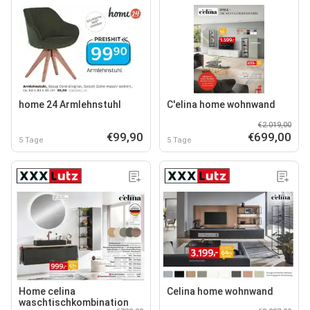
home 24 Armlehnstuhl
C'elina home wohnwand
€2.019,00
€99,90
€699,00
5 Tage
5 Tage
Home celina
Celina home wohnwand
waschtischkombination