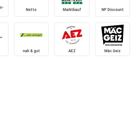
n-
Netto
Marktkauf
NP Discount
nah & gut
AEZ
Mäc Geiz