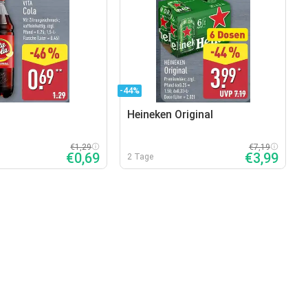
-44%
Heineken Original
€1,29
€7,19
€0,69
€3,99
2 Tage