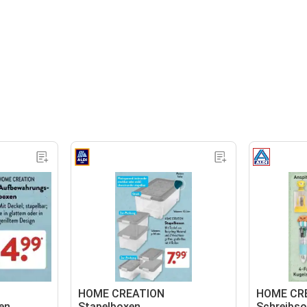
HOME CREATION
HOME CR
en
Stapelboxen
Schreibso