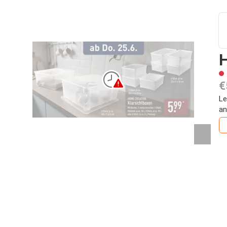
€
Le
an