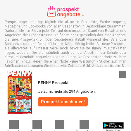
Prospektangebote trägt täglich die aktuellen Prospekte, Werbeprospekte,
Magazine und Lookbooks von allen Geschäften in Deutschland zusammen.
Dadurch bleiben Sie zu jeder Zeit auf dem neuesten Stand von Rabatten und
Angeboten der Prospekte und Sie finden ganz gemütlich das eine Angebot,
die eine Prospektaktion oder besonderen Rabatt während des Sale oder
Schlussverkaufs im Geschäft in Ihrer Nähe. Häufig finden Sie neue Prospekte
als allererstes auf unserer Seite, noch bevor sie bei Ihnen im Briefkasten
liegen, wodurch Sie sie natürlich auch auf der Arbeit, in der Schule oder
direkt im Geschäft angucken können. Fügen Sie Prospektangebote zu Ihren
Favoriten hinzu, kleben Sie einen "bitte keine Werbung!" - Sticker auf Ihren
Briefkasten und sparen Sie somit viel Zeit und Geld. Außerdem tragen Sie
damit auch aktiv zur Papiermüll Reduktion bei, was gut für unsere Umwelt
ist.
PENNY Prospekt
Jetzt mit mehr als 294 Angeboten!
Prospekt anschauen!
Alle Rechte vorbehalten © Prospektangebote.de 2026 |
Haftungsausschluss
|
Allgemeine Geschäftsbedingungen
|
Datenschutzerklärung
|
Cookie-
Richtlinie
In der App