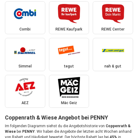
Combi
REWE Kaufpark
REWE Center
Simmel
tegut
nah & gut
AEZ
Mäc Geiz
Coppenrath & Wiese Angebot bei PENNY
Im folgenden Diagramm siehst du die Angebotshistorie von
Coppenrath &
Wiese
bei
PENNY
. Wir haben die Angebote der letzten acht Wochen anhand
von Rabatt und Häufigkeit bewertet. Der höchste Rabatt lag bei
45%
in