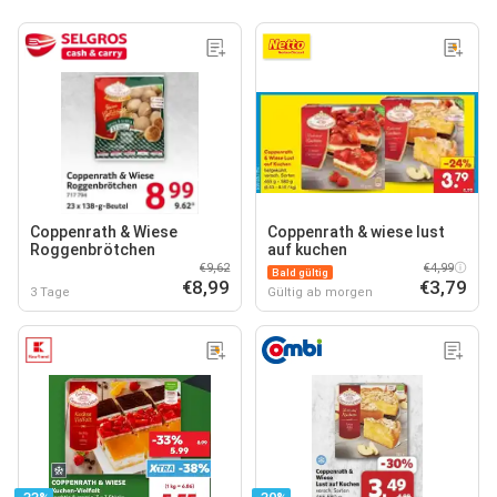
Coppenrath & Wiese
Coppenrath & wiese lust
Roggenbrötchen
auf kuchen
€9,62
€4,99
Bald gültig
€8,99
€3,79
3 Tage
Gültig ab morgen