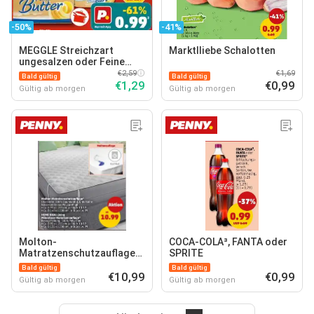
-50%
-41%
MEGGLE Streichzart
Marktlliebe Schalotten
ungesalzen oder Feine
Butter
€2,59
€1,69
Bald gültig
Bald gültig
€1,29
€0,99
Gültig ab morgen
Gültig ab morgen
Molton-
COCA-COLA³, FANTA oder
Matratzenschutzauflage*
SPRITE
HOME IDEAS Living
Bald gültig
Bald gültig
Mikrofaser-
€10,99
€0,99
Gültig ab morgen
Gültig ab morgen
Matratzenauflage*