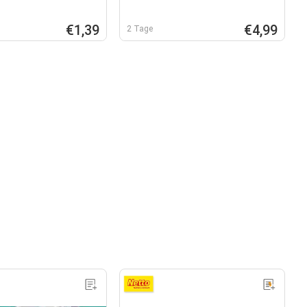
€1,39
€4,99
2 Tage