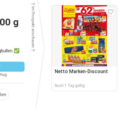
Im Prospekt anschauen
100 g
ngbullen ✅
f
Netto Marken-Discount
 Aug.
Noch 1 Tag gültig
len