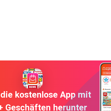
die kostenlose App mit
+ Geschäften herunter