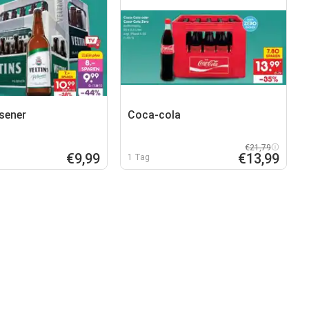
lsener
Coca-cola
€21,79
€9,99
€13,99
1 Tag