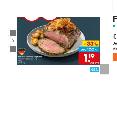
F
€
0
Je
Ak
-33%