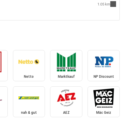
1.05 km
Netto
Marktkauf
NP Discount
nah & gut
AEZ
Mäc Geiz