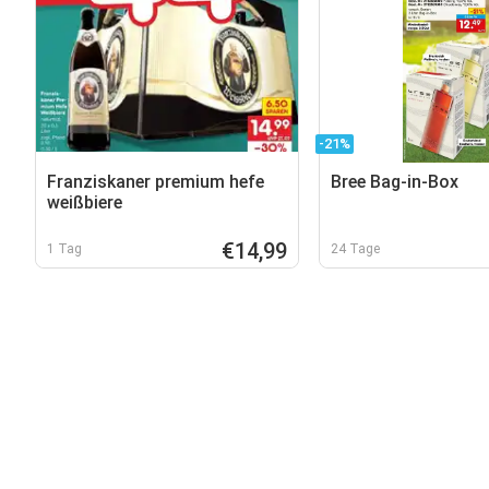
-21%
Franziskaner premium hefe
Bree Bag-in-Box
weißbiere
€14,99
1 Tag
24 Tage