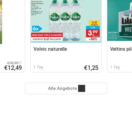
Volvic naturelle
Veltins pi
€15,99
€12,49
€1,25
1 Tag
1 Tag
Alle Angebote