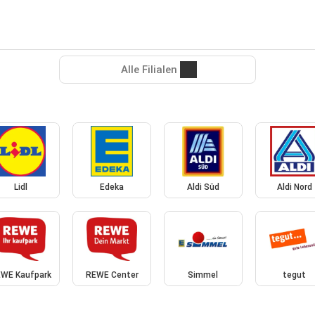
Alle Filialen
Lidl
Edeka
Aldi Süd
Aldi Nord
WE Kaufpark
REWE Center
Simmel
tegut