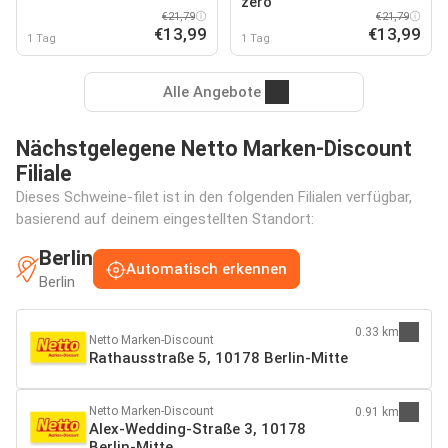
zero
€21,79
€21,79
€13,99
€13,99
1 Tag
1 Tag
Alle Angebote
Nächstgelegene Netto Marken-Discount
Filiale
Dieses Schweine-filet ist in den folgenden Filialen verfügbar,
basierend auf deinem eingestellten Standort:
Berlin
Automatisch erkennen
Berlin
0.33 km
Netto Marken-Discount
Rathausstraße 5, 10178 Berlin-Mitte
Netto Marken-Discount
0.91 km
Alex-Wedding-Straße 3, 10178
Berlin-Mitte