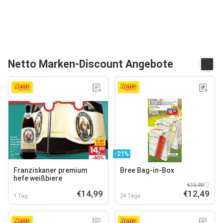
Netto Marken-Discount Angebote
-21%
Franziskaner premium
Bree Bag-in-Box
hefe weißbiere
€15,99
€14,99
€12,49
1 Tag
24 Tage