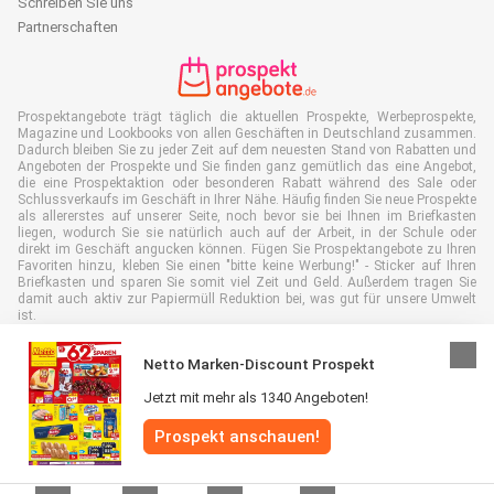
Schreiben Sie uns
Partnerschaften
Prospektangebote trägt täglich die aktuellen Prospekte, Werbeprospekte,
Magazine und Lookbooks von allen Geschäften in Deutschland zusammen.
Dadurch bleiben Sie zu jeder Zeit auf dem neuesten Stand von Rabatten und
Angeboten der Prospekte und Sie finden ganz gemütlich das eine Angebot,
die eine Prospektaktion oder besonderen Rabatt während des Sale oder
Schlussverkaufs im Geschäft in Ihrer Nähe. Häufig finden Sie neue Prospekte
als allererstes auf unserer Seite, noch bevor sie bei Ihnen im Briefkasten
liegen, wodurch Sie sie natürlich auch auf der Arbeit, in der Schule oder
direkt im Geschäft angucken können. Fügen Sie Prospektangebote zu Ihren
Favoriten hinzu, kleben Sie einen "bitte keine Werbung!" - Sticker auf Ihren
Briefkasten und sparen Sie somit viel Zeit und Geld. Außerdem tragen Sie
damit auch aktiv zur Papiermüll Reduktion bei, was gut für unsere Umwelt
ist.
Netto Marken-Discount Prospekt
Jetzt mit mehr als 1340 Angeboten!
Alle Rechte vorbehalten © Prospektangebote.de 2026 |
Haftungsausschluss
Prospekt anschauen!
|
Allgemeine Geschäftsbedingungen
|
Datenschutzerklärung
|
Cookie-
Richtlinie