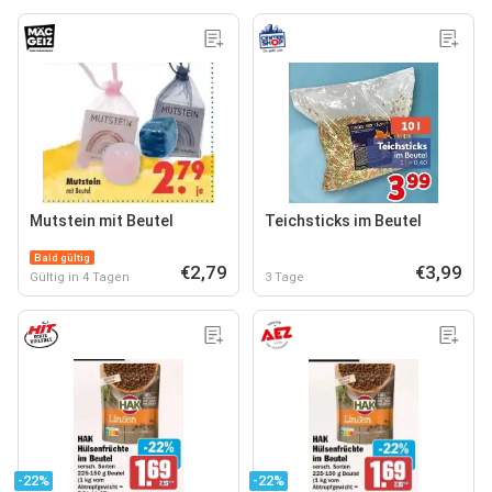
Mutstein mit Beutel
Teichsticks im Beutel
Bald gültig
€2,79
€3,99
Gültig in 4 Tagen
3 Tage
-22%
-22%