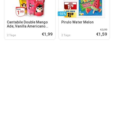
-55%
Cantabile Double Mango
Pirulo Water Melon
Ade, Vanilla Americano
€3,99
Ade, Strawberry Ade oder
€1,99
€1,59
Peach Iced Tea Ade
2 Tage
2 Tage