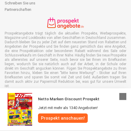
Schreiben Sie uns
Partnerschaften
Prospektangebote trägt täglich die aktuellen Prospekte, Werbeprospekte,
Magazine und Lookbooks von allen Geschäften in Deutschland zusammen.
Dadurch bleiben Sie zu jeder Zeit auf dem neuesten Stand von Rabatten und
Angeboten der Prospekte und Sie finden ganz gemütlich das eine Angebot,
die eine Prospektaktion oder besonderen Rabatt während des Sale oder
Schlussverkaufs im Geschäft in Ihrer Nähe. Häufig finden Sie neue Prospekte
als allererstes auf unserer Seite, noch bevor sie bei Ihnen im Briefkasten
liegen, wodurch Sie sie natürlich auch auf der Arbeit, in der Schule oder
direkt im Geschäft angucken können. Fügen Sie Prospektangebote zu Ihren
Favoriten hinzu, kleben Sie einen "bitte keine Werbung!" - Sticker auf Ihren
Briefkasten und sparen Sie somit viel Zeit und Geld. Außerdem tragen Sie
damit auch aktiv zur Papiermüll Reduktion bei, was gut für unsere Umwelt
ist.
Netto Marken-Discount Prospekt
Jetzt mit mehr als 1340 Angeboten!
Alle Rechte vorbehalten © Prospektangebote.de 2026 |
Haftungsausschluss
Prospekt anschauen!
|
Allgemeine Geschäftsbedingungen
|
Datenschutzerklärung
|
Cookie-
Richtlinie