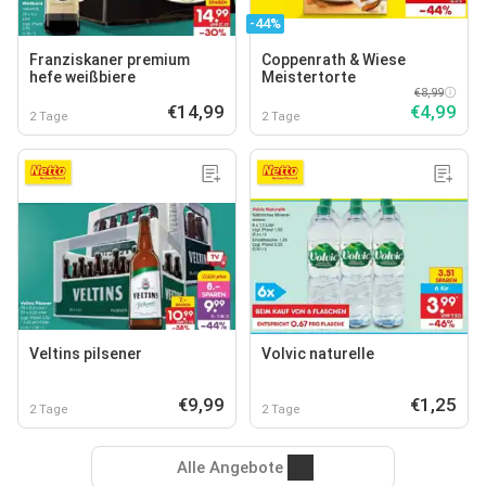
-44%
Franziskaner premium
Coppenrath & Wiese
hefe weißbiere
Meistertorte
€8,99
€14,99
€4,99
2 Tage
2 Tage
Veltins pilsener
Volvic naturelle
€9,99
€1,25
2 Tage
2 Tage
Alle Angebote