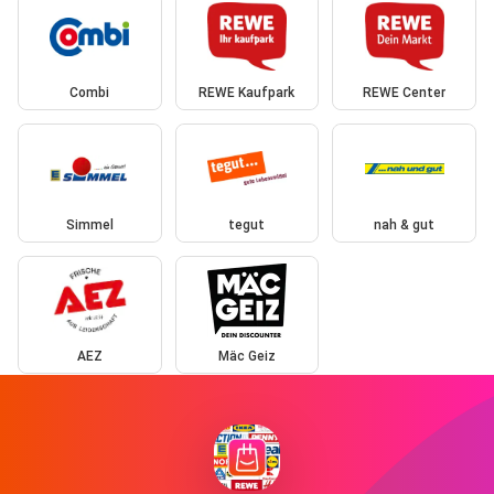
Combi
REWE Kaufpark
REWE Center
Simmel
tegut
nah & gut
AEZ
Mäc Geiz