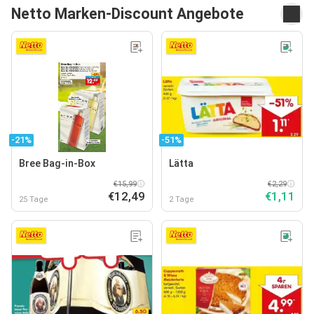
Netto Marken-Discount Angebote
-21%
-51%
Bree Bag-in-Box
Lätta
€15,99
€2,29
€12,49
€1,11
25 Tage
2 Tage