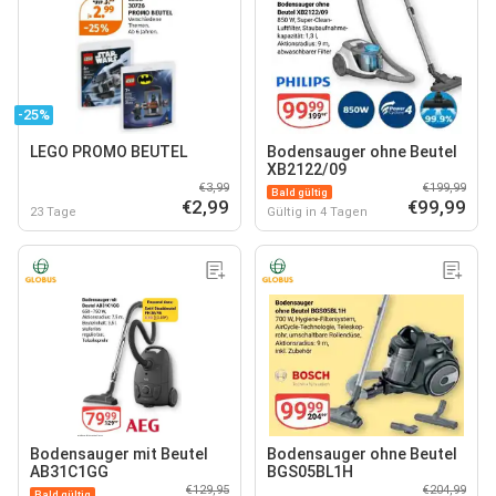
-25%
LEGO PROMO BEUTEL
Bodensauger ohne Beutel
XB2122/09
€3,99
€199,99
Bald gültig
€2,99
€99,99
23 Tage
Gültig in 4 Tagen
Bodensauger mit Beutel
Bodensauger ohne Beutel
AB31C1GG
BGS05BL1H
€129,95
€204,99
Bald gültig