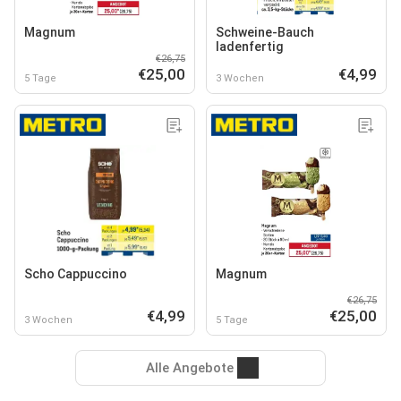
Magnum
Schweine-Bauch
ladenfertig
€26,75
€25,00
€4,99
5 Tage
3 Wochen
Scho Cappuccino
Magnum
€26,75
€4,99
€25,00
3 Wochen
5 Tage
Alle Angebote