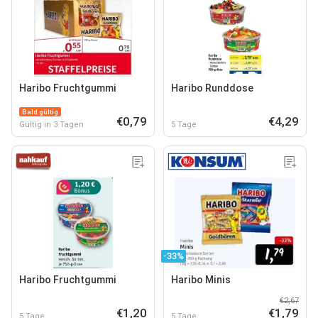
Haribo Fruchtgummi
Haribo Runddose
Bald gültig
€0,79
€4,29
Gültig in 3 Tagen
5 Tage
-33%
Haribo Fruchtgummi
Haribo Minis
€2,67
€1,20
€1,79
5 Tage
5 Tage