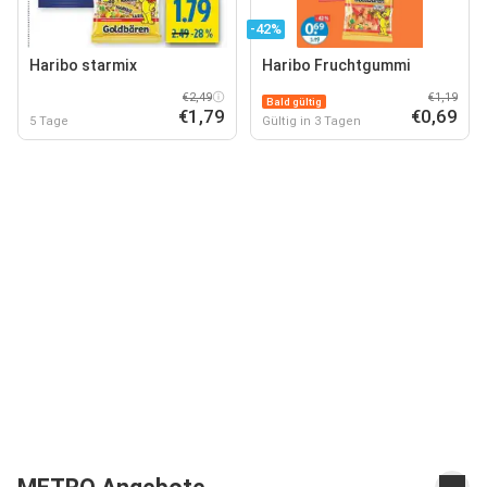
-42%
Haribo starmix
Haribo Fruchtgummi
€2,49
€1,19
Bald gültig
€1,79
€0,69
5 Tage
Gültig in 3 Tagen