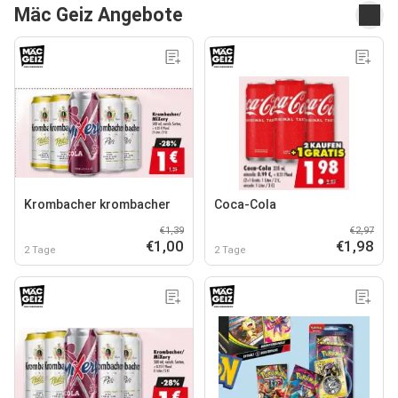
Mäc Geiz Angebote
Krombacher krombacher
Coca-Cola
€1,39
€2,97
€1,00
€1,98
2 Tage
2 Tage