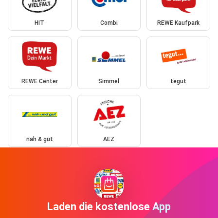
HIT
Combi
REWE Kaufpark
REWE Center
Simmel
tegut
nah & gut
AEZ
Laden die kostenlose App