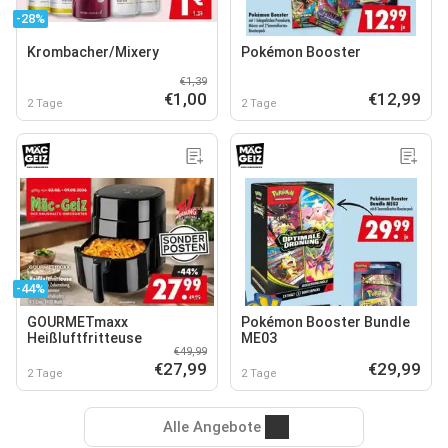
-28%
Krombacher/Mixery
Pokémon Booster
€1,39
€1,00
€12,99
2 Tage
2 Tage
-44%
GOURMETmaxx
Pokémon Booster Bundle
Heißluftfritteuse
ME03
€49,99
€27,99
€29,99
2 Tage
2 Tage
Alle Angebote