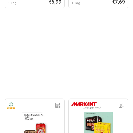
€6,99
€7,69
1 Tag
1 Tag