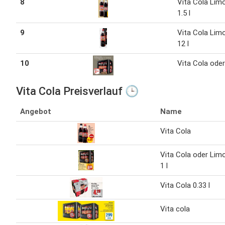
8
Vita Cola Lim
1.5 l
9
Vita Cola Lim
12 l
10
Vita Cola ode
Vita Cola Preisverlauf 🕒
Angebot
Name
Vita Cola
Vita Cola oder Lim
1 l
Vita Cola 0.33 l
Vita cola