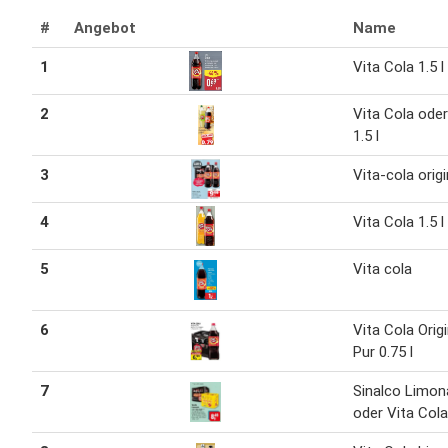
#
Angebot
Name
1
Vita Cola 1.5 l
2
Vita Cola ode
1.5 l
3
Vita-cola origi
4
Vita Cola 1.5 l
5
Vita cola
6
Vita Cola Origi
Pur 0.75 l
7
Sinalco Limo
oder Vita Cola