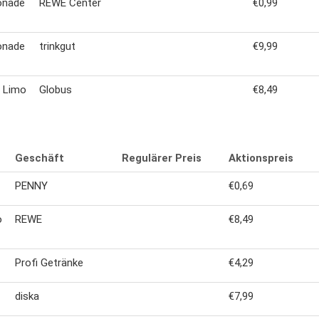
onade
REWE Center
€0,99
onade
trinkgut
€9,99
r Limo
Globus
€8,49
Geschäft
Regulärer Preis
Aktionspreis
PENNY
€0,69
o
REWE
€8,49
Profi Getränke
€4,29
diska
€7,99