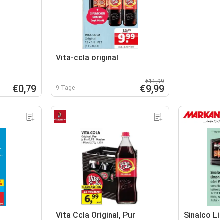
o
Vita-cola original
€11,99
€0,79
€9,99
9 Tage
Vita Cola Original, Pur
Sinalco L