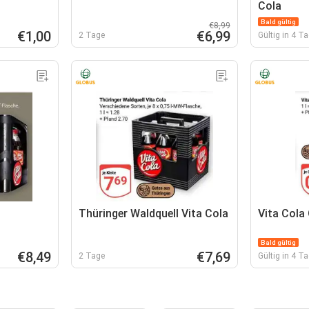
Cola
Bald gültig
€8,99
€1,00
€6,99
2 Tage
Gültig in 4 T
o
Thüringer Waldquell Vita Cola
Vita Cola 
Bald gültig
€8,49
€7,69
2 Tage
Gültig in 4 T