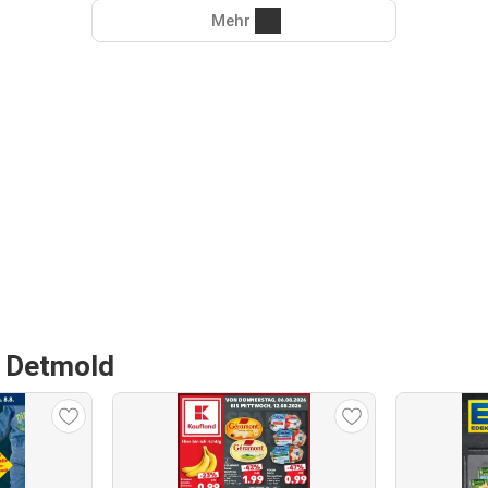
Mehr
n Detmold