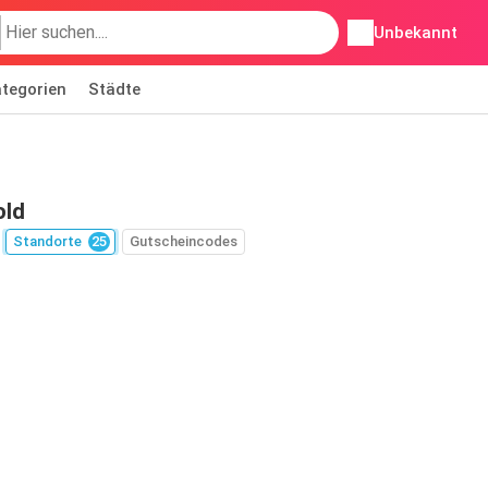
Unbekannt
tegorien
Städte
old
Standorte
25
Gutscheincodes