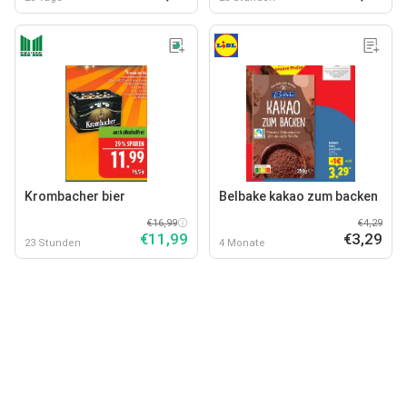
Krombacher bier
Belbake kakao zum backen
€16,99
€4,29
€11,99
€3,29
23 Stunden
4 Monate