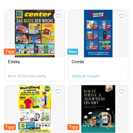
Tipp
Neu
Edeka
Combi
Noch 23 Stunden gültig
Gültig ab morgen
Tipp
Tipp