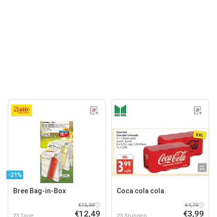
-21%
Bree Bag-in-Box
Coca cola cola
€15,99
€4,79
€12,49
€3,99
23 Tage
23 Stunden