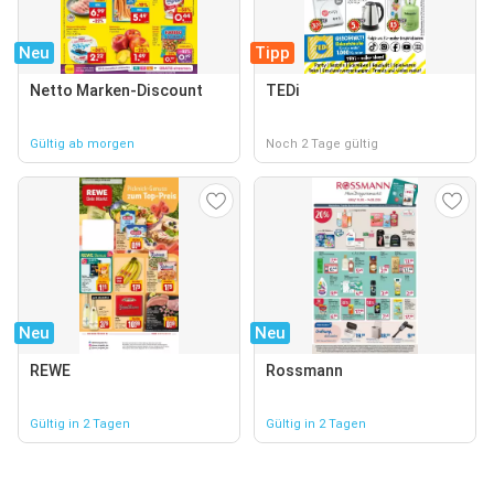
Neu
Tipp
Netto Marken-Discount
TEDi
Gültig ab morgen
Noch 2 Tage gültig
Neu
Neu
REWE
Rossmann
Gültig in 2 Tagen
Gültig in 2 Tagen