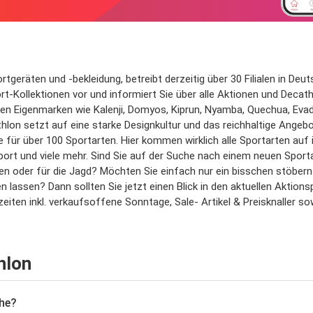
tgeräten und -bekleidung, betreibt derzeitig über 30 Filialen in Deu
ort-Kollektionen vor und informiert Sie über alle Aktionen und Decat
nten Eigenmarken wie Kalenji, Domyos, Kiprun, Nyamba, Quechua, Evad
athlon setzt auf eine starke Designkultur und das reichhaltige Ang
ür über 100 Sportarten. Hier kommen wirklich alle Sportarten auf ihr
port und viele mehr. Sind Sie auf der Suche nach einem neuen Sport
n oder für die Jagd? Möchten Sie einfach nur ein bisschen stöbern
en lassen? Dann sollten Sie jetzt einen Blick in den aktuellen Aktio
eiten inkl. verkaufsoffene Sonntage, Sale- Artikel & Preisknaller s
hlon
he?