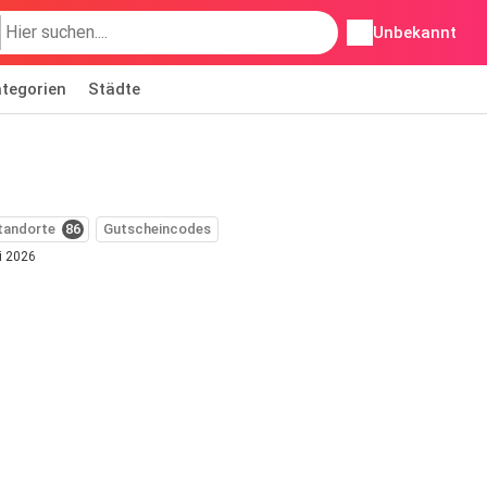
Unbekannt
tegorien
Städte
tandorte
86
Gutscheincodes
i 2026