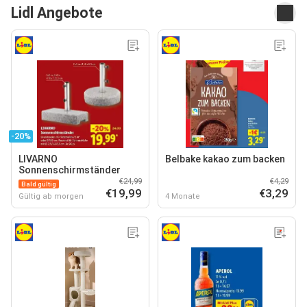
Lidl Angebote
-20%
LIVARNO
Belbake kakao zum backen
Sonnenschirmständer
€24,99
€4,29
Bald gültig
€19,99
€3,29
Gültig ab morgen
4 Monate