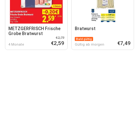
METZGERFRISCH Frische
Bratwurst
Grobe Bratwurst
€2,79
Bald gültig
€2,59
€7,49
4 Monate
Gültig ab morgen