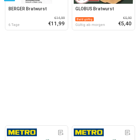
BERGER Bratwurst
GLOBUS Bratwurst
€14,99
€5,90
Bald gültig
€11,99
€5,40
6 Tage
Gültig ab morgen