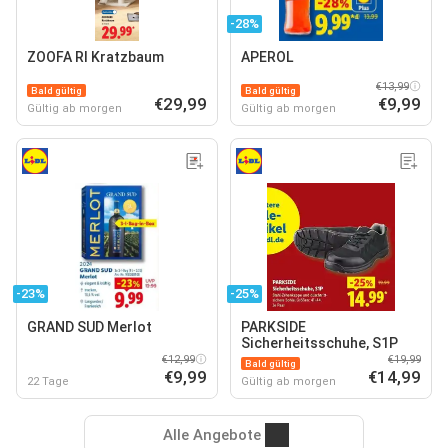
-28%
ZOOFA RI Kratzbaum
APEROL
€13,99
Bald gültig
Bald gültig
€29,99
€9,99
Gültig ab morgen
Gültig ab morgen
-23%
-25%
GRAND SUD Merlot
PARKSIDE
Sicherheitsschuhe, S1P
€12,99
€19,99
Bald gültig
€9,99
€14,99
22 Tage
Gültig ab morgen
Alle Angebote