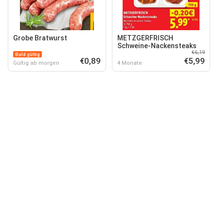
Grobe Bratwurst
METZGERFRISCH
Schweine-Nackensteaks
€6,19
Bald gültig
€0,89
€5,99
Gültig ab morgen
4 Monate