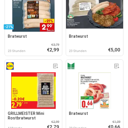
-21%
Bratwurst
Bratwurst
€3,79
€2,99
€5,00
23 Stunden
23 Stunden
GRILLMEISTER Mini
Bratwurst
Rostbratwurst
€2,99
€1,09
€2,79
€0,66