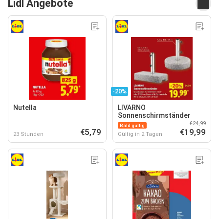
Lidl Angebote
-20%
Nutella
LIVARNO
Sonnenschirmständer
€24,99
Bald gültig
€5,79
€19,99
23 Stunden
Gültig in 2 Tagen