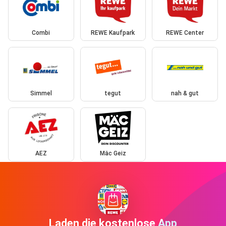
Combi
REWE Kaufpark
REWE Center
Simmel
tegut
nah & gut
AEZ
Mäc Geiz
Laden die kostenlose App