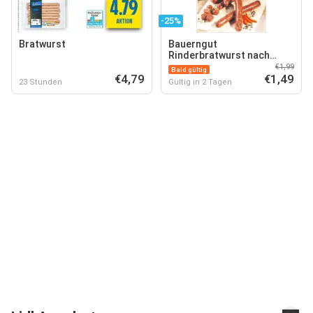
-25%
Bratwurst
Bauerngut
Rinderbratwurst nach
Merguez Art
€1,99
Bald gültig
€4,79
€1,49
23 Stunden
Gültig in 2 Tagen