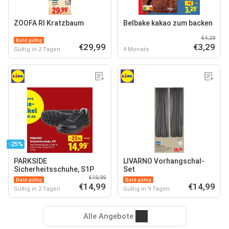
ZOOFA RI Kratzbaum
Belbake kakao zum backen
€4,29
Bald gültig
€29,99
€3,29
Gültig in 2 Tagen
4 Monate
-25%
PARKSIDE
LIVARNO Vorhangschal-
Sicherheitsschuhe, S1P
Set
€19,99
Bald gültig
Bald gültig
€14,99
€14,99
Gültig in 2 Tagen
Gültig in 9 Tagen
Alle Angebote