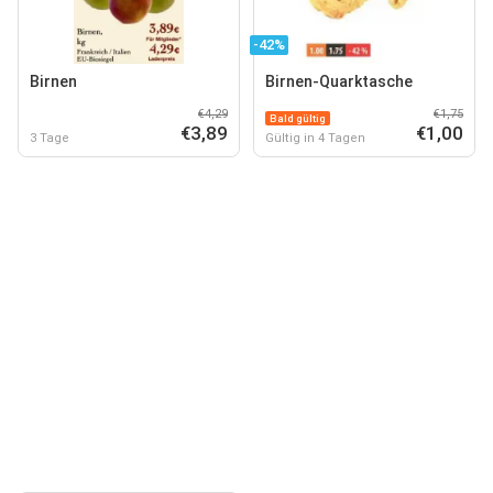
-42%
Birnen
Birnen-Quarktasche
€4,29
€1,75
Bald gültig
€3,89
€1,00
3 Tage
Gültig in 4 Tagen