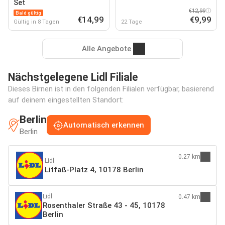
Set
€12,99
Bald gültig
€14,99
€9,99
Gültig in 8 Tagen
22 Tage
Alle Angebote
Nächstgelegene Lidl Filiale
Dieses Birnen ist in den folgenden Filialen verfügbar, basierend
auf deinem eingestellten Standort:
Berlin
Automatisch erkennen
Berlin
0.27 km
Lidl
Litfaß-Platz 4, 10178 Berlin
Lidl
0.47 km
Rosenthaler Straße 43 - 45, 10178
Berlin