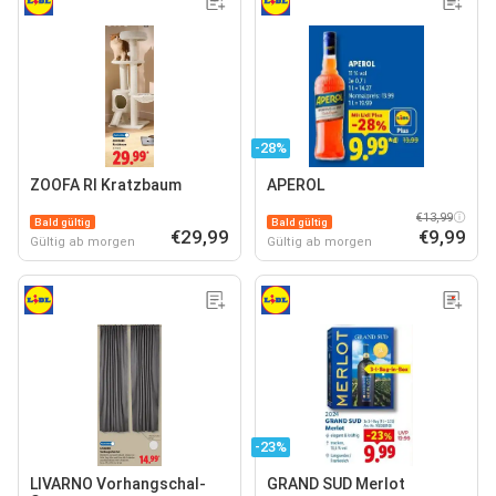
-28%
ZOOFA RI Kratzbaum
APEROL
€13,99
Bald gültig
Bald gültig
€29,99
€9,99
Gültig ab morgen
Gültig ab morgen
-23%
LIVARNO Vorhangschal-
GRAND SUD Merlot