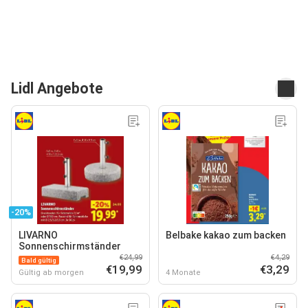
Lidl Angebote
-20%
LIVARNO
Belbake kakao zum backen
Sonnenschirmständer
€24,99
€4,29
Bald gültig
€19,99
€3,29
Gültig ab morgen
4 Monate