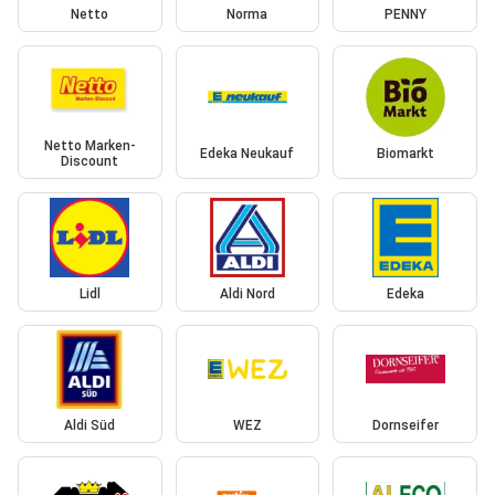
Netto
Norma
PENNY
Netto Marken-
Edeka Neukauf
Biomarkt
Discount
Lidl
Aldi Nord
Edeka
Aldi Süd
WEZ
Dornseifer