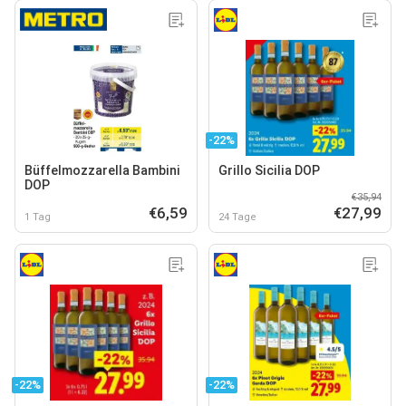
-22%
Büffelmozzarella Bambini
Grillo Sicilia DOP
DOP
€35,94
€6,59
€27,99
1 Tag
24 Tage
-22%
-22%