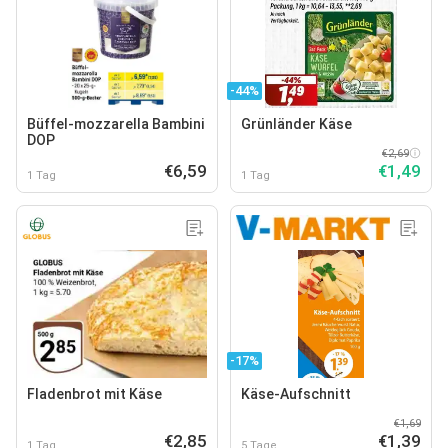
-44%
Büffel-mozzarella Bambini
Grünländer Käse
DOP
€2,69
€6,59
€1,49
1 Tag
1 Tag
-17%
Fladenbrot mit Käse
Käse-Aufschnitt
€1,69
€2,85
€1,39
1 Tag
5 Tage