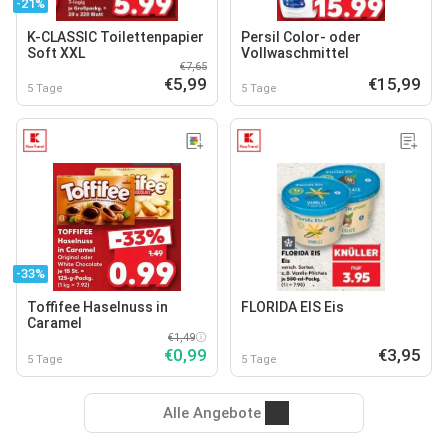
-21%
K-CLASSIC Toilettenpapier
Persil Color- oder
Soft XXL
Vollwaschmittel
€7,65
€5,99
€15,99
5 Tage
5 Tage
-33%
Toffifee Haselnuss in
FLORIDA EIS Eis
Caramel
€1,49
€0,99
€3,95
5 Tage
5 Tage
Alle Angebote