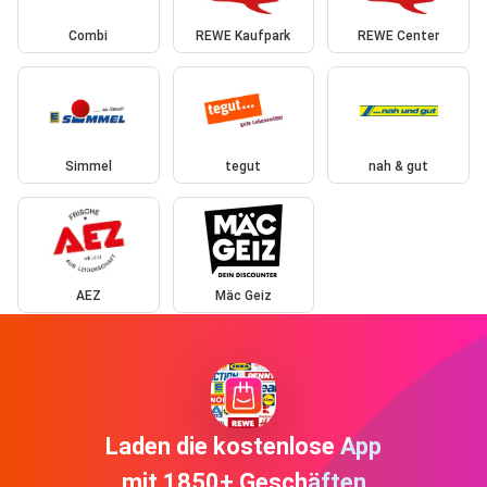
Combi
REWE Kaufpark
REWE Center
Simmel
tegut
nah & gut
AEZ
Mäc Geiz
Laden die kostenlose App
mit 1850+ Geschäften