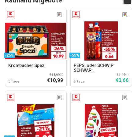
Kaufland Angebote
-26%
-55%
Krombacher Spezi
PEPSI oder SCHWIP
SCHWAP
€14,99
Erfrischungsgetränk
€1,49
€10,99
€0,66
5 Tage
5 Tage