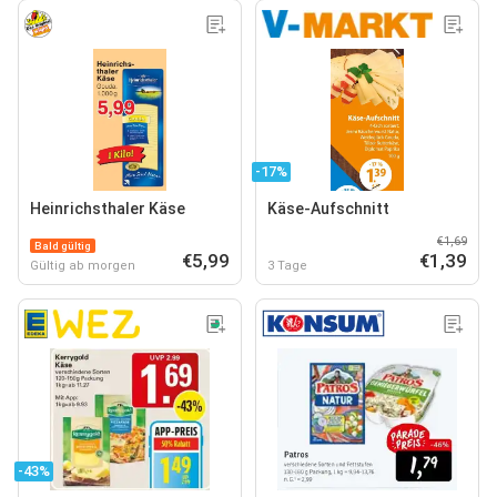
-17%
Heinrichsthaler Käse
Käse-Aufschnitt
€1,69
Bald gültig
€5,99
€1,39
Gültig ab morgen
3 Tage
-43%