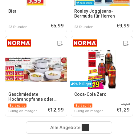
Bier
Ronley Joggjeans-
Bermuda für Herren
€5,99
€9,99
23 Stunden
23 Stunden
49% billiger
Geschmiedete
Coca-Cola Zero
Hochrandpfanne oder
Topf "Weston"
€2,53
Bald gültig
Bald gültig
€12,99
€1,29
Gültig ab morgen
Gültig ab morgen
Alle Angebote