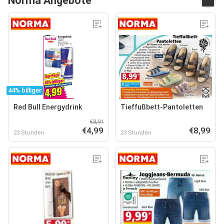
Norma Angebote
44% billiger
Red Bull Energydrink
Tieffußbett-Pantoletten
€8,91
€4,99
€8,99
23 Stunden
23 Stunden