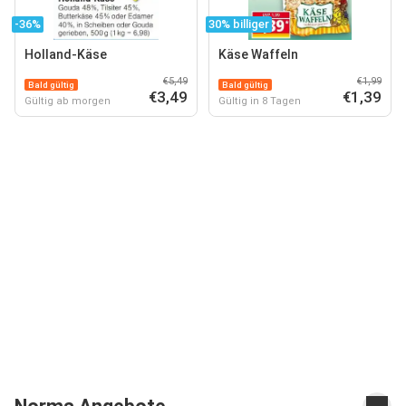
-36%
30% billiger
Holland-Käse
Käse Waffeln
€5,49
€1,99
Bald gültig
Bald gültig
€3,49
€1,39
Gültig ab morgen
Gültig in 8 Tagen