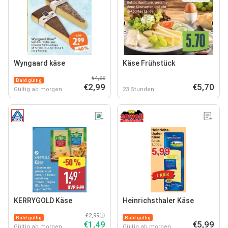
Wyngaard käse
Käse Frühstück
€4,99
Bald gültig
€2,99
€5,70
Gültig ab morgen
23 Stunden
KERRYGOLD Käse
Heinrichsthaler Käse
€2,99
Bald gültig
Bald gültig
€1,49
€5,99
Gültig ab morgen
Gültig ab morgen