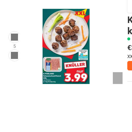
€
5
X