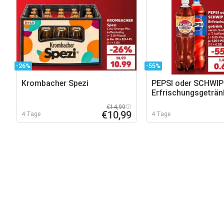
-26%
-55%
Krombacher Spezi
PEPSI oder SCHWI
Erfrischungsgeträn
€14,99
€10,99
4 Tage
4 Tage