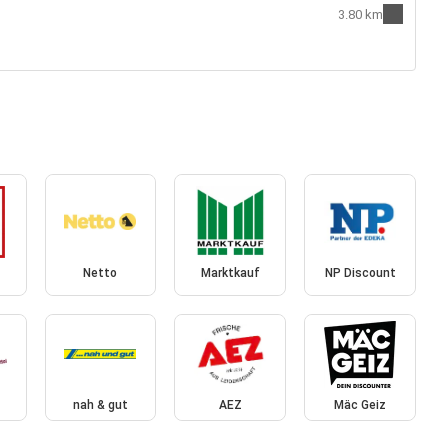
3.80 km
Netto
Marktkauf
NP Discount
nah & gut
AEZ
Mäc Geiz