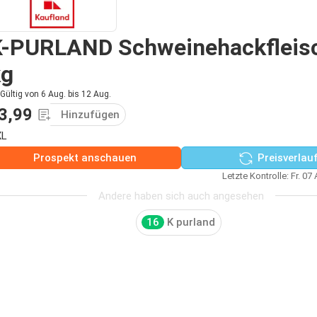
K-PURLAND Schweinehackfleis
kg
Gültig von 6 Aug. bis 12 Aug.
3,99
Hinzufügen
XL
Prospekt anschauen
Preisverlau
Letzte Kontrolle: Fr. 07
Andere haben sich auch angesehen
16
K purland