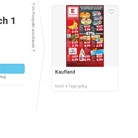
Im Prospekt anschauen
ch 1
f
Kaufland
 Aug.
Noch 4 Tage gültig