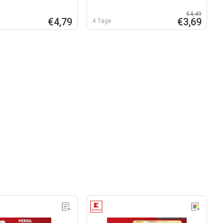
€4,49
€4,79
€3,69
4 Tage