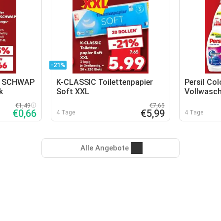
-21%
P SCHWAP
K-CLASSIC Toilettenpapier
Persil Col
k
Soft XXL
Vollwasch
€1,49
€7,65
€0,66
€5,99
4 Tage
4 Tage
Alle Angebote