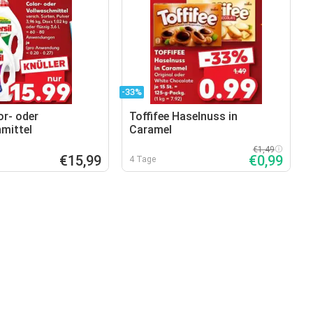
-33%
or- oder
Toffifee Haselnuss in
mittel
Caramel
€1,49
€15,99
€0,99
4 Tage