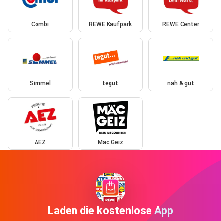
Combi
REWE Kaufpark
REWE Center
Simmel
tegut
nah & gut
AEZ
Mäc Geiz
Laden die kostenlose App