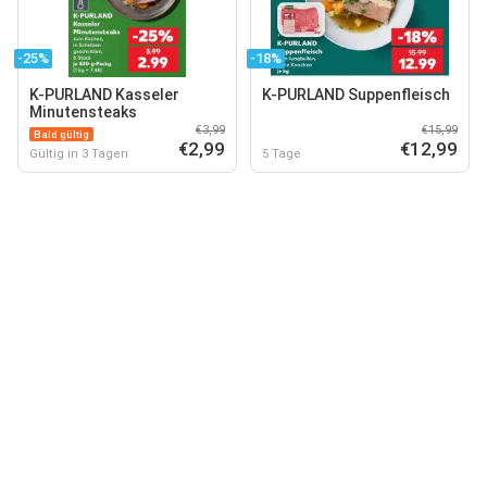
-25%
-18%
K-PURLAND Kasseler
K-PURLAND Suppenfleisch
Minutensteaks
€3,99
€15,99
Bald gültig
€2,99
€12,99
Gültig in 3 Tagen
5 Tage