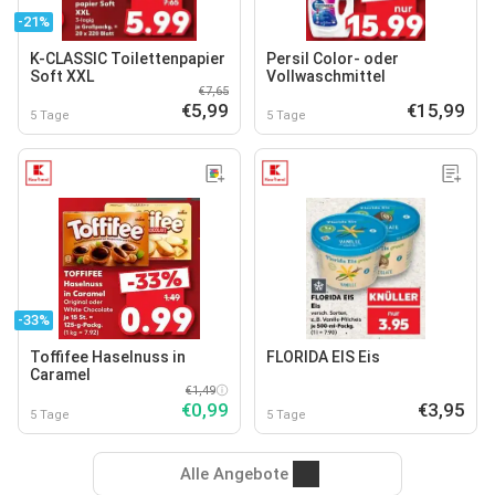
-21%
K-CLASSIC Toilettenpapier
Persil Color- oder
Soft XXL
Vollwaschmittel
€7,65
€5,99
€15,99
5 Tage
5 Tage
-33%
Toffifee Haselnuss in
FLORIDA EIS Eis
Caramel
€1,49
€0,99
€3,95
5 Tage
5 Tage
Alle Angebote