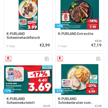
-14%
K-PURLAND
K-PURLAND Entrecôte
Schweinehackfleisch
€8,36
€3,99
€7,19
5 Tage
5 Tage
-17%
-37%
K-PURLAND
K-PURLAND
Schweinekotelett
Schinkenbraten vom
€4,49
€7,99
Schwein