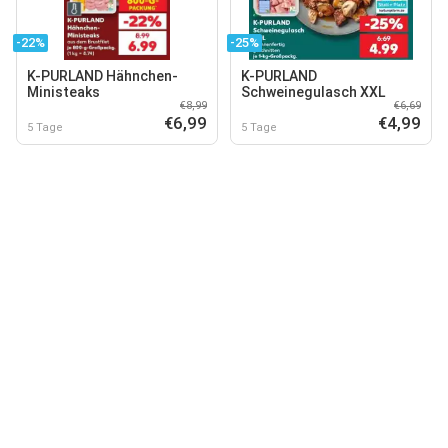
-22%
-25%
K-PURLAND Hähnchen-
K-PURLAND
Ministeaks
Schweinegulasch XXL
€8,99
€6,69
€6,99
€4,99
5 Tage
5 Tage