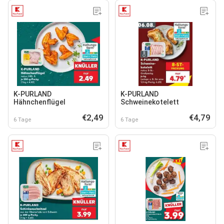
K-PURLAND
K-PURLAND
Hähnchenflügel
Schweinekotelett
€2,49
€4,79
6 Tage
6 Tage