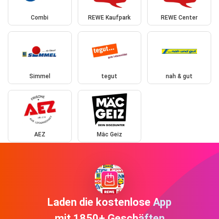
Combi
REWE Kaufpark
REWE Center
Simmel
tegut
nah & gut
AEZ
Mäc Geiz
Laden die kostenlose App
mit 1850+ Geschäften