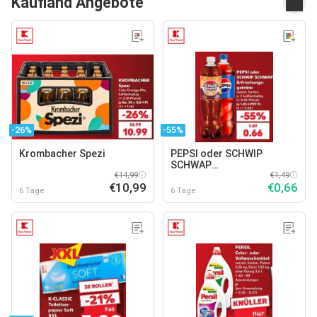
Kaufland Angebote
-26%
-55%
Krombacher Spezi
PEPSI oder SCHWIP
SCHWAP
€14,99
Erfrischungsgetränk
€1,49
€10,99
€0,66
6 Tage
6 Tage