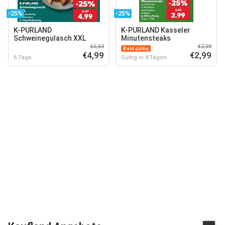
-25%
-25%
K-PURLAND
K-PURLAND Kasseler
Schweinegulasch XXL
Minutensteaks
€6,69
€3,99
Bald gültig
€4,99
€2,99
6 Tage
Gültig in 4 Tagen