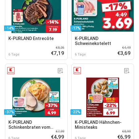
-14%
-17%
K-PURLAND Entrecôte
K-PURLAND
Schweinekotelett
€8,36
€4,49
€7,19
€3,69
6 Tage
6 Tage
-37%
-22%
K-PURLAND
K-PURLAND Hähnchen-
Schinkenbraten vom
Ministeaks
€7,99
€8,99
Schwein
€4,99
€6,99
6 Tage
6 Tage