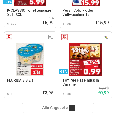
-21%
K-CLASSIC Toilettenpapier
Persil Color- oder
Soft XXL
Vollwaschmittel
€7,65
€5,99
€15,99
6 Tage
6 Tage
-33%
FLORIDA EIS Eis
Toffifee Haselnuss in
Caramel
€1,49
€3,95
€0,99
6 Tage
6 Tage
Alle Angebote