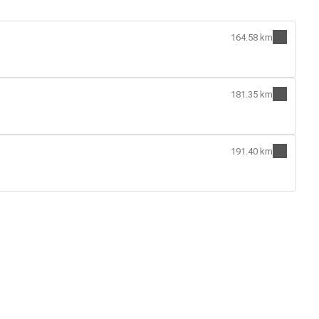
164.58 km
181.35 km
191.40 km