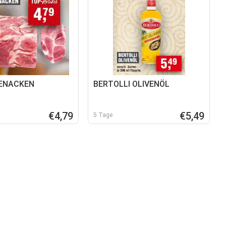
ENACKEN
BERTOLLI OLIVENÖL
€4,79
€5,49
5 Tage