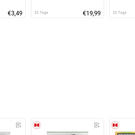
€3,49
€19,99
25 Tage
25 Tage