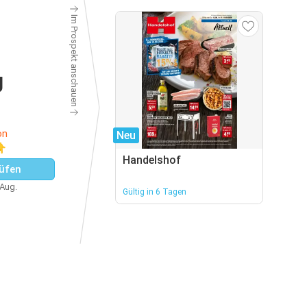
Im Prospekt anschauen
g
on
Neu
👇
Handelshof
üfen
 Aug.
Gültig in 6 Tagen