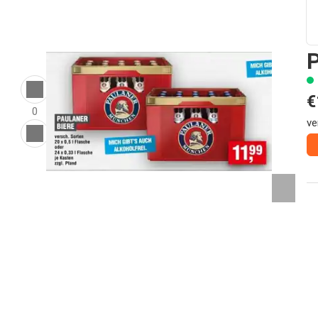
€
0
ve