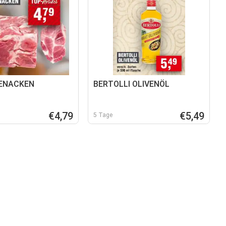
ENACKEN
BERTOLLI OLIVENÖL
€4,79
€5,49
5 Tage