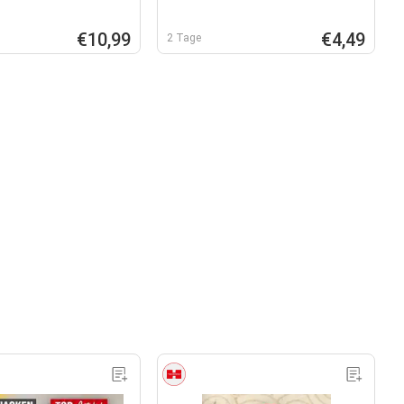
€10,99
€4,49
2 Tage