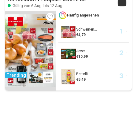
Gültig von 6 Aug. bis 12 Aug.
Häufig angesehen
Schweinen...
€4,79
Jever
€10,99
Bertolli
Trending
€5,49