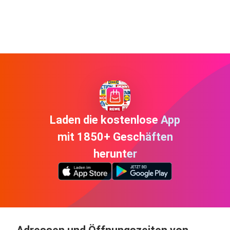
Laden die kostenlose App
mit 1850+ Geschäften
herunter