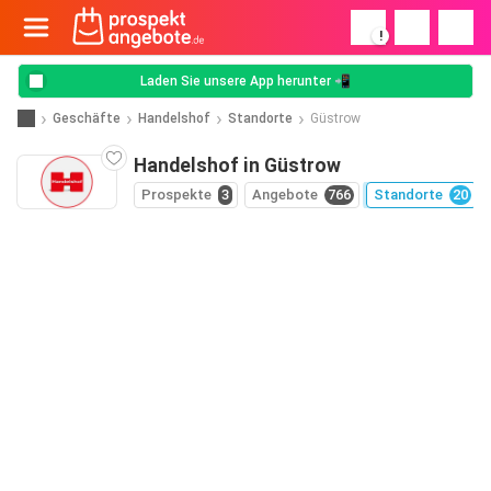
!
Laden Sie unsere App herunter 📲
Geschäfte
Handelshof
Standorte
Güstrow
Handelshof in Güstrow
Prospekte
3
Angebote
766
Standorte
20