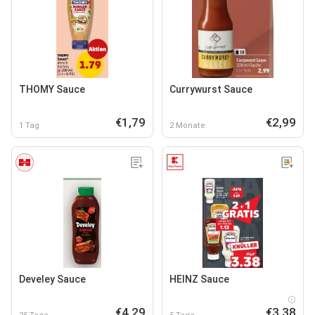
THOMY Sauce
Currywurst Sauce
€1,79
€2,99
1 Tag
2 Monate
Develey Sauce
HEINZ Sauce
€4,29
€3,38