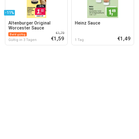
-11%
Altenburger Original
Heinz Sauce
Worcester Sauce
€1,79
Bald gültig
€1,59
€1,49
Gültig in 3 Tagen
1 Tag