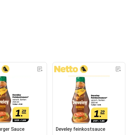
urger Sauce
Develey feinkostsauce