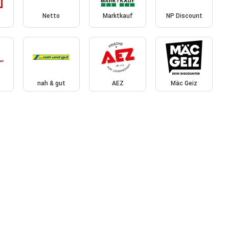
Netto
Marktkauf
NP Discount
nah & gut
AEZ
Mäc Geiz