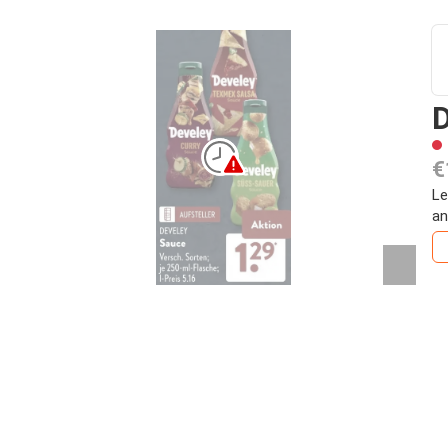
€
Le
an