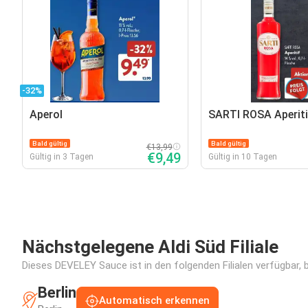
-32%
Aperol
SARTI ROSA Aperiti
Bald gültig
Bald gültig
€13,99
€9,49
Gültig in 3 Tagen
Gültig in 10 Tagen
Nächstgelegene Aldi Süd Filiale
Dieses DEVELEY Sauce ist in den folgenden Filialen verfügbar, 
Berlin
Automatisch erkennen