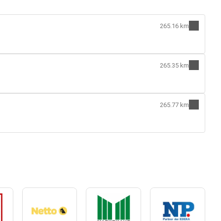
265.16 km
265.35 km
265.77 km