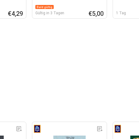
Bald gültig
€4,29
€5,00
Gültig in 3 Tagen
1 Tag