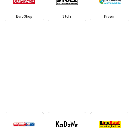
EuroShop
Stolz
Prowin