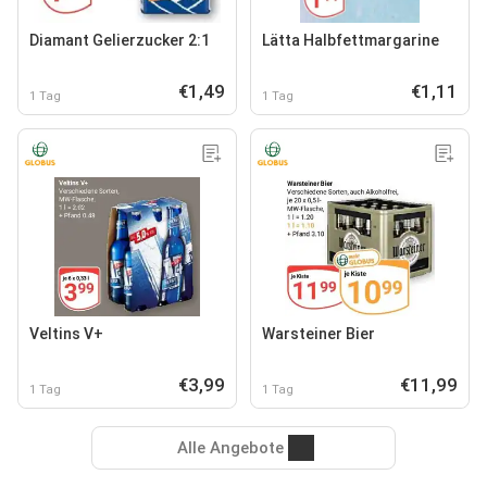
Diamant Gelierzucker 2:1
Lätta Halbfettmargarine
€1,49
€1,11
1 Tag
1 Tag
Veltins V+
Warsteiner Bier
€3,99
€11,99
1 Tag
1 Tag
Alle Angebote