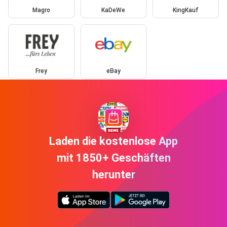
Magro
KaDeWe
KingKauf
Frey
eBay
Laden die kostenlose App
mit 1850+ Geschäften
herunter