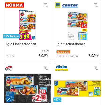
38% billiger
iglo Fischstäbchen
Iglo fischstäbchen
€4,89
Bald gültig
€2,99
€2,99
2 Tage
Gültig in 3 Tagen
-47%