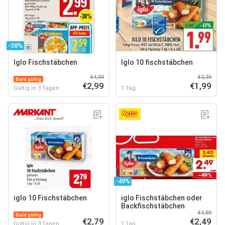
-38%
Iglo Fischstäbchen
Iglo 10 fischstäbchen
€4,89
€3,39
Bald gültig
€2,99
€1,99
Gültig in 3 Tagen
1 Tag
-49%
iglo 10 Fischstäbchen
iglo Fischstäbchen oder
Backfischstäbchen
€4,89
Bald gültig
€2,79
€2,49
Gültig in 3 Tagen
1 Tag