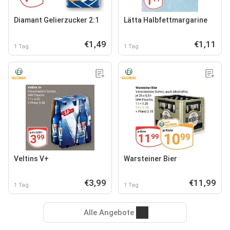
Diamant Gelierzucker 2:1
Lätta Halbfettmargarine
€1,49
€1,11
1 Tag
1 Tag
Veltins V+
Warsteiner Bier
€3,99
€11,99
1 Tag
1 Tag
Alle Angebote