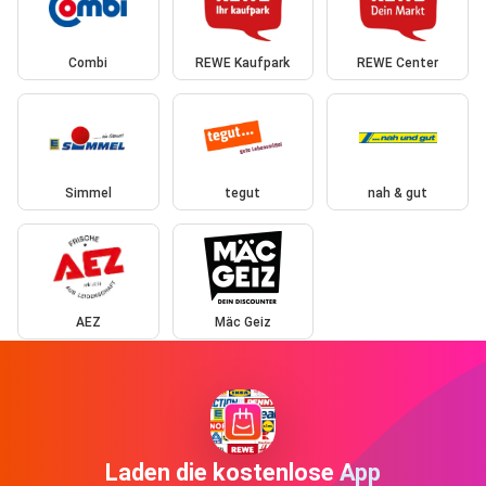
Combi
REWE Kaufpark
REWE Center
Simmel
tegut
nah & gut
AEZ
Mäc Geiz
Laden die kostenlose App