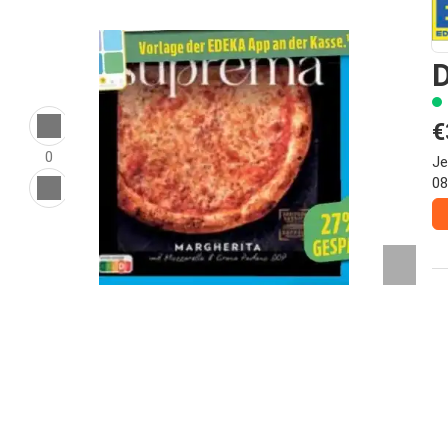
D
€
0
Je
08