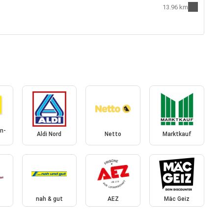
13.96 km
n-
Aldi Nord
Netto
Marktkauf
nah & gut
AEZ
Mäc Geiz