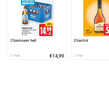
Chiemseer hell
Chantré
€14,99
2 Tage
2 Tage