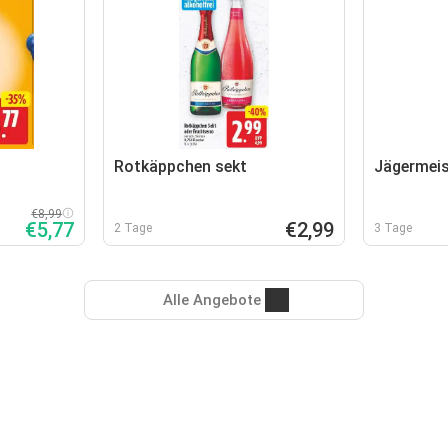
Rotkäppchen sekt
Jägermeis
€8,99
€5,77
€2,99
2 Tage
3 Tage
Alle Angebote