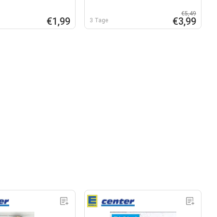
€5,49
€1,99
€3,99
3 Tage