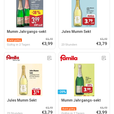
Mumm Jahrgangs-sekt
Jules Mumm Sekt
€6,49
€5,49
Bald gültig
€3,99
€3,79
Gültig in 2 Tagen
23 Stunden
-39%
Jules Mumm Sekt
Mumm Jahrgangs-sekt
€5,49
€6,49
Bald gültig
€3,79
€3,99
23 Stunden
Gültig in 2 Tagen