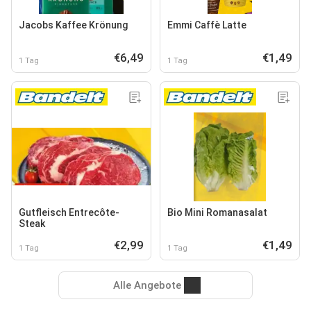
Jacobs Kaffee Krönung
Emmi Caffè Latte
€6,49
€1,49
1 Tag
1 Tag
Gutfleisch Entrecôte-
Bio Mini Romanasalat
Steak
€2,99
€1,49
1 Tag
1 Tag
Alle Angebote