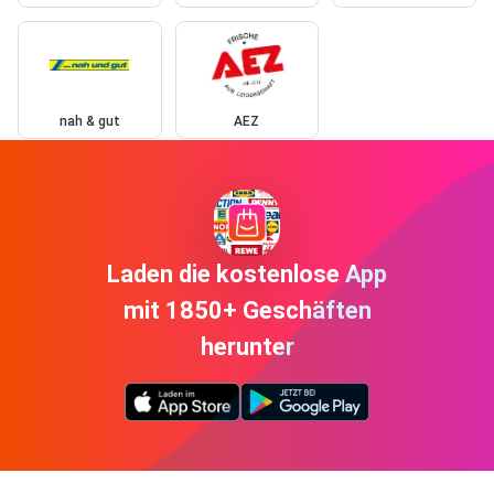
nah & gut
AEZ
Laden die kostenlose App
mit 1850+ Geschäften
herunter