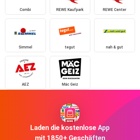
Combi
REWE Kaufpark
REWE Center
Simmel
tegut
nah & gut
AEZ
Mäc Geiz
Laden die kostenlose App
mit 1850+ Geschäften