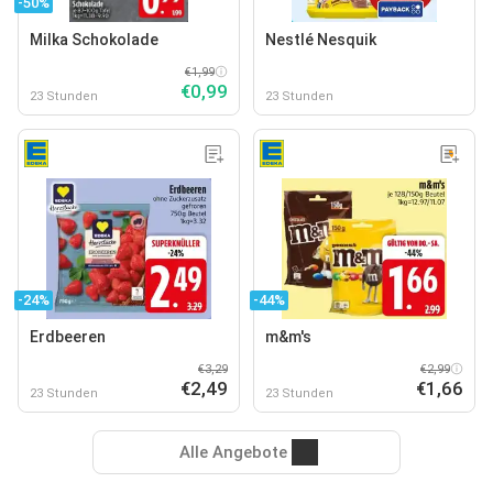
-50%
Milka Schokolade
Nestlé Nesquik
€1,99
€0,99
23 Stunden
23 Stunden
-24%
-44%
Erdbeeren
m&m's
€3,29
€2,99
€2,49
€1,66
23 Stunden
23 Stunden
Alle Angebote