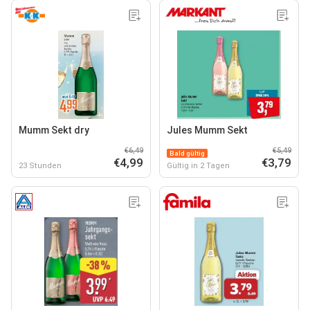
Mumm Sekt dry
Jules Mumm Sekt
€6,49
€5,49
Bald gültig
€4,99
€3,79
23 Stunden
Gültig in 2 Tagen