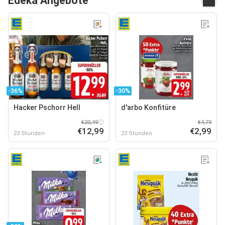
Edeka Angebote
-36%
-30%
Hacker Pschorr Hell
d'arbo Konfitüre
€20,49
€4,79
€12,99
€2,99
23 Stunden
23 Stunden