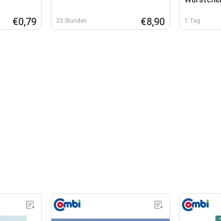
€0,79
€8,90
23 Stunden
1 Tag