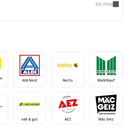
257.75 km
n-
Aldi Nord
Netto
Marktkauf
nah & gut
AEZ
Mäc Geiz