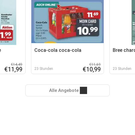
e
Coca-cola coca-cola
Bree char
€14,49
€11,69
€11,99
€10,99
23 Stunden
23 Stunden
Alle Angebote