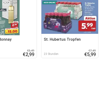
donnay
St. Hubertus Tropfen
€5,49
€7,49
€2,99
€5,99
23 Stunden