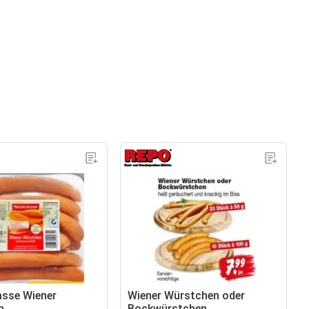
asse Wiener
Wiener Würstchen oder
n
Bockwürstchen