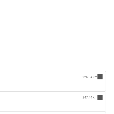
226.04 km
247.44 km