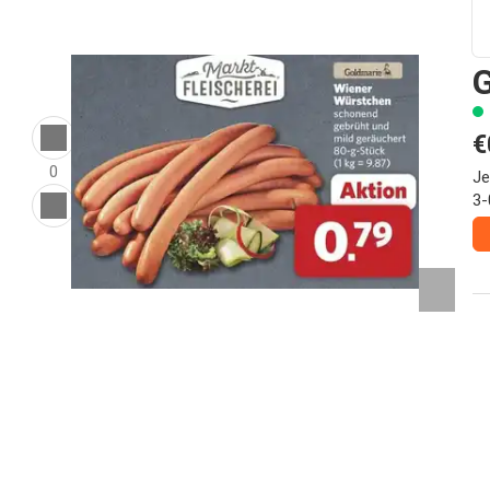
G
€
0
Je
3-