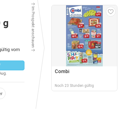
Im Prospekt anschauen
 g
gültig vom
f
Combi
 Aug.
Noch 23 Stunden gültig
er