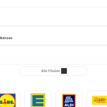
lkensee
Alle Filialen