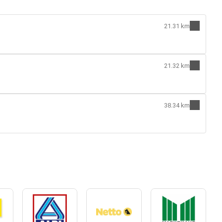
21.31 km
21.32 km
38.34 km