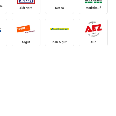
n-
Aldi Nord
Netto
Marktkauf
tegut
nah & gut
AEZ