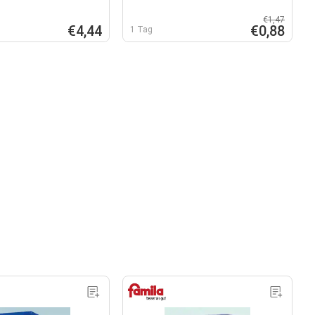
€1,47
€4,44
€0,88
1 Tag