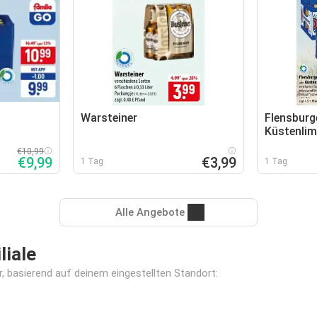
Warsteiner
Flensburge
Küstenli
€10,99
€9,99
€3,99
1 Tag
1 Tag
Alle Angebote
liale
r, basierend auf deinem eingestellten Standort: