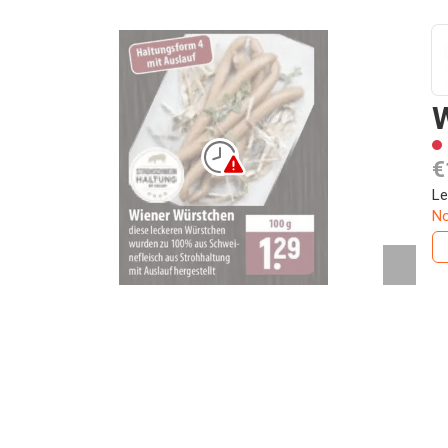
€
Le
No