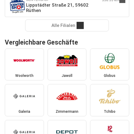
Lippstädter Straße 21, 59602
Rüthen
Alle Filialen
Vergleichbare Geschäfte
Woolworth
Jawoll
Globus
Galeria
Zimmermann
Tchibo