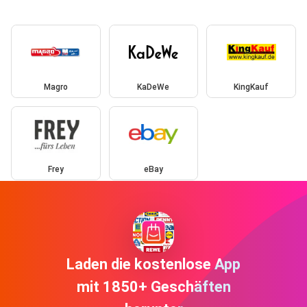
Magro
KaDeWe
KingKauf
Frey
eBay
Laden die kostenlose App
mit 1850+ Geschäften