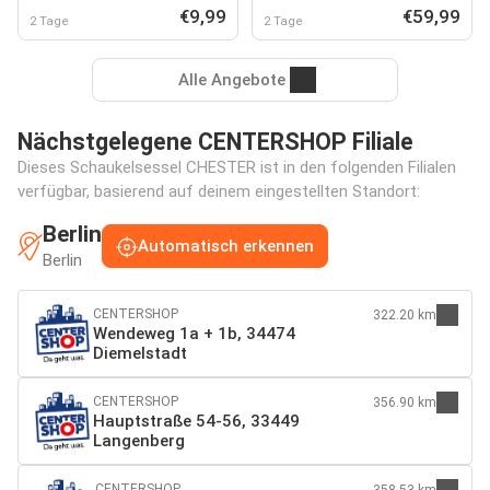
€9,99
€59,99
2 Tage
2 Tage
Alle Angebote
Nächstgelegene CENTERSHOP Filiale
Dieses Schaukelsessel CHESTER ist in den folgenden Filialen
verfügbar, basierend auf deinem eingestellten Standort:
Berlin
Automatisch erkennen
Berlin
CENTERSHOP
322.20 km
Wendeweg 1a + 1b, 34474
Diemelstadt
CENTERSHOP
356.90 km
Hauptstraße 54-56, 33449
Langenberg
CENTERSHOP
358.53 km