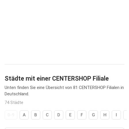
Städte mit einer CENTERSHOP Filiale
Unten finden Sie eine Übersicht von 81 CENTERSHOP Filialen in
Deutschland.
74 Städte
0-9
A
B
C
D
E
F
G
H
I