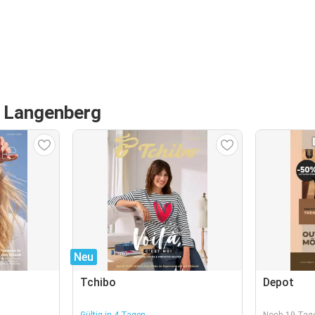
n Langenberg
Neu
Tchibo
Depot