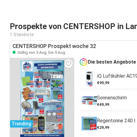
Prospekte von CENTERSHOP in La
1 Standorte
CENTERSHOP Prospekt woche 32
Gültig von 3 Aug. bis 9 Aug.
Die besten Angebote
iQ Luftkühler AC1
€99,99
Sonnenschirm
€49,99
Regentonne 240 l
Trending
€29,99