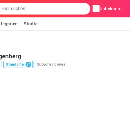
Unbekannt
tegorien
Städte
genberg
Standorte
81
Gutscheincodes