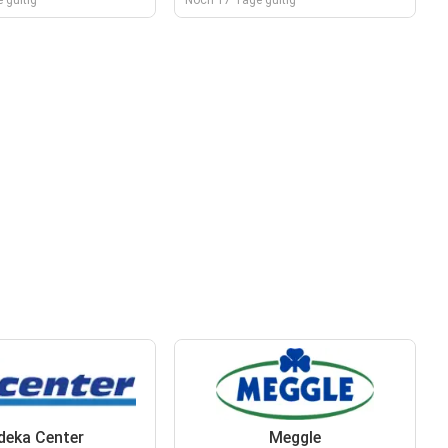
 gültig
Noch 17 Tage gültig
deka Center
Meggle