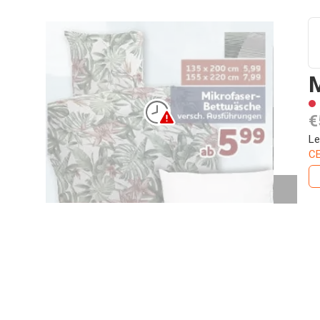
€
Le
C