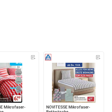
E Mikrofaser-
NOVITESSE Mikrofaser-
he
Bettwäsche