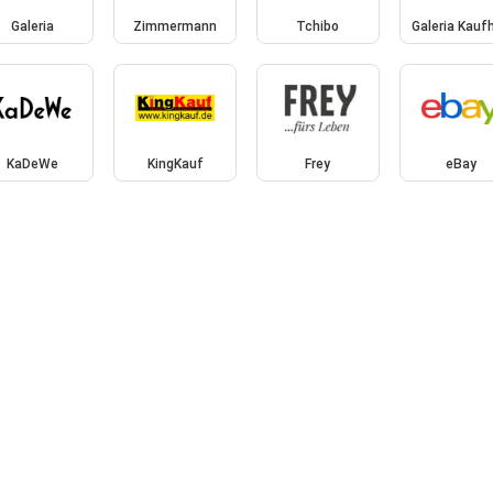
Galeria
Zimmermann
Tchibo
Galeria Kauf
KaDeWe
KingKauf
Frey
eBay