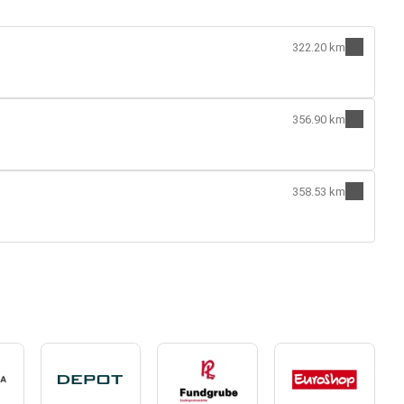
322.20 km
356.90 km
358.53 km