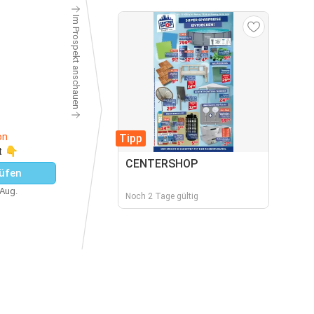
Im Prospekt anschauen
on
Tipp
t 👇
CENTERSHOP
üfen
 Aug.
Noch 2 Tage gültig