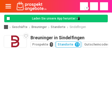
!
Laden Sie unsere App herunter 📲
Geschäfte
Breuninger
Standorte
Sindelfingen
Breuninger in Sindelfingen
Prospekte
1
Standorte
11
Gutscheincodes