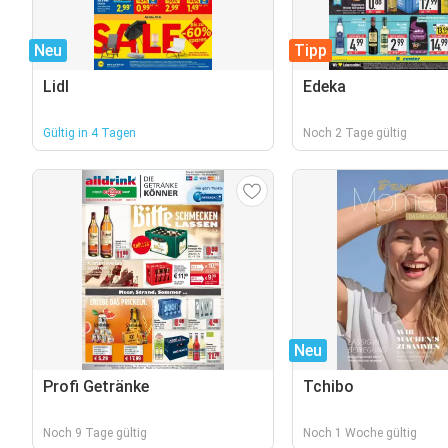
Neu
Tipp
Lidl
Edeka
Gültig in 4 Tagen
Noch 2 Tage gültig
Neu
Profi Getränke
Tchibo
Noch 9 Tage gültig
Noch 1 Woche gültig