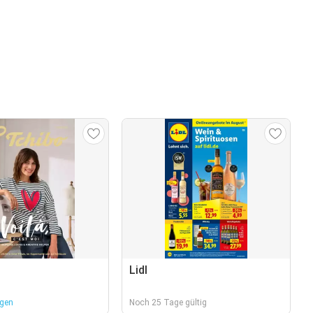
Lidl
agen
Noch 25 Tage gültig