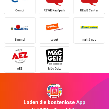
Combi
REWE Kaufpark
REWE Center
Simmel
tegut
nah & gut
AEZ
Mäc Geiz
Laden die kostenlose App