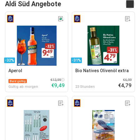
Aldi Süd Angebote
-32%
-31%
Aperol
Bio Natives Olivenöl extra
€13,99
€6,99
Bald gültig
€9,49
€4,79
Gültig ab morgen
23 Stunden