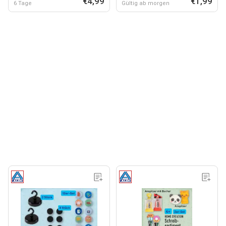
€4,99
€1,99
6 Tage
Gültig ab morgen