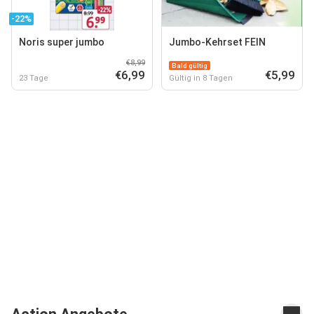
-22%
Noris super jumbo
Jumbo-Kehrset FEIN
€8,99
Bald gültig
€6,99
€5,99
23 Tage
Gültig in 8 Tagen