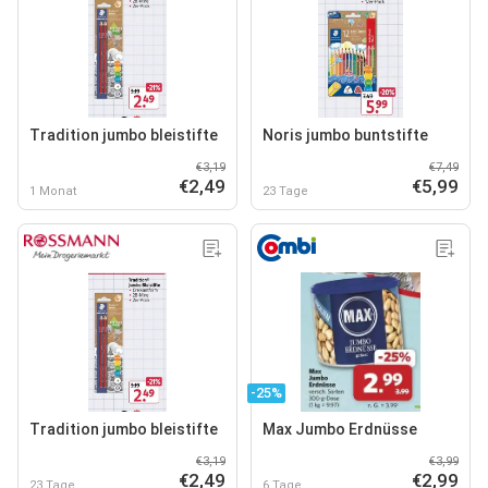
Tradition jumbo bleistifte
Noris jumbo buntstifte
€3,19
€7,49
€2,49
€5,99
1 Monat
23 Tage
-25%
Tradition jumbo bleistifte
Max Jumbo Erdnüsse
€3,19
€3,99
€2,49
€2,99
23 Tage
6 Tage