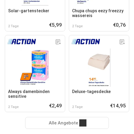
Solar-gartenstecker
Chupa chups eezy freezzy
wassereis
€5,99
€0,76
2 Tage
2 Tage
Always damenbinden
Deluxe-tagesdecke
sensitive
€2,49
€14,95
2 Tage
2 Tage
Alle Angebote