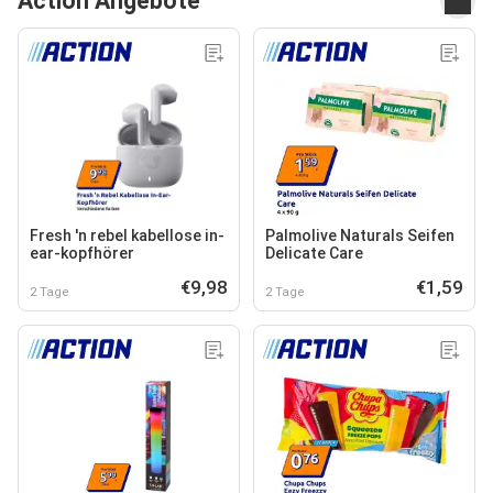
Action Angebote
Fresh 'n rebel kabellose in-
Palmolive Naturals Seifen
ear-kopfhörer
Delicate Care
€9,98
€1,59
2 Tage
2 Tage